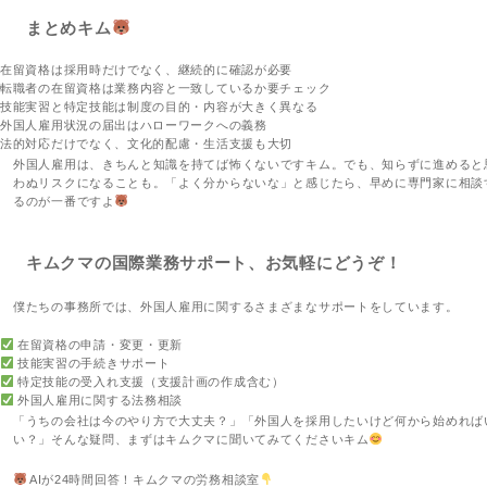
まとめキム
在留資格は採用時だけでなく、継続的に確認が必要
転職者の在留資格は業務内容と一致しているか要チェック
技能実習と特定技能は制度の目的・内容が大きく異なる
外国人雇用状況の届出はハローワークへの義務
法的対応だけでなく、文化的配慮・生活支援も大切
外国人雇用は、きちんと知識を持てば怖くないですキム。でも、知らずに進めると
わぬリスクになることも。「よく分からないな」と感じたら、早めに専門家に相談
るのが一番ですよ
キムクマの国際業務サポート、お気軽にどうぞ！
僕たちの事務所では、外国人雇用に関するさまざまなサポートをしています。
在留資格の申請・変更・更新
技能実習の手続きサポート
特定技能の受入れ支援（支援計画の作成含む）
外国人雇用に関する法務相談
「うちの会社は今のやり方で大丈夫？」「外国人を採用したいけど何から始めれば
い？」そんな疑問、まずはキムクマに聞いてみてくださいキム
AIが24時間回答！キムクマの労務相談室