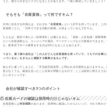
うと、後から大きなリスクになることがあります。一緒に確認していきましょう！
そもそも「在留資格」って何ですキム？
日本に在住する外国人は、それぞれ
「在留資格」
という許可を持っています。この
留資格ごとに、「日本でできる活動の範囲」が決まっているんですキム。
たとえば、観光で来た人（短期滞在）は働けません。「技術・人文知識・国際業務
という在留資格なら、エンジニアや通訳、マーケティングなどの業務ができます。
も、飲食店でホール接客をするのはNGになることもあります。
つまり、雇う側の会社は「この人がどんな在留資格を持っていて、うちでの仕事に
っているか」をきちんと確認する義務があるんです。
知らずに雇ってしまうと、「不法就労助長罪」に問われる可能性もありますキム。
意がなくても、確認を怠ったこと自体が問題になるので、ここは絶対に押さえてお
たいポイントです。
会社が確認すべき3つのポイント
① 在留カードの確認は採用時だけじゃないキム
在留資格には
有効期限
があります。採用時に確認したからといって、それで終わり