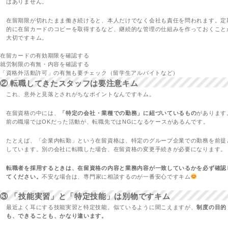
はありません。
在留期限が切れたまま働き続けると、本人だけでなく会社も責任を問われます。定
的に在留カードのコピーを取得するなど、継続的な管理の仕組みを作っておくこと
大切ですキム。
在留カードの有効期限を確認する
就労制限の有無・内容を確認する
「資格外活動許可」の有無も要チェック（留学生アルバイトなど）
② 転職してきたスタッフは要注意キム
これ、意外と見落とされがちなポイントなんですキム。
在留資格の中には、
「特定の会社・業種での勤務」に紐づいているもの
があります
前の職場ではOKだった活動が、転職先ではNGになるケースがあるんです。
たとえば、「企業内転勤」という在留資格は、特定のグループ企業での勤務を前提
しています。別の会社に転職した場合、在留資格の変更手続きが必要になります。
転職者を採用するときは、在留資格の内容と業務内容が一致しているかを必ず確認
てください。
不安な場合は、専門家に相談するのが一番安心ですキム
③ 「技能実習」と「特定技能」は別物ですキム
最近よく耳にする技能実習と特定技能。似ているように聞こえますが、
制度の目的
も、できることも、かなり違います。