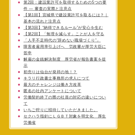
第2回：建設業許可を取得するための5つの要
件 ― 審査の実際と注意点
【第1回】宮城県で建設業許可を取るには？｜
基本の流れと注意点
【第3回】“納得できるルール”が安心を生む
【第2回】「無理を減らす」ことが人を守る
「人手不足時代の“辞めない職場づくり”」
障害者雇用率引上げへ 労政審が厚労大臣に
答申
解雇の金銭解決制度 厚労省が報告書案を提
示
初売りは仙台が発祥の地！？
キラリ行政書士事務所の求人につて
最大のチャレンジは働き方改革
匿名の社内アンケートについて
労働契約終了の際の社員の対応の違いについ
て
いちご狩りに招待していただきました。
セクハラ指針にＬＧＢＴ対象を明文化 厚生
労働省