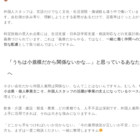
外国人スタッフは、言語だけでなく文化・生活習慣・価値観も違う中で働いていま
す。会社側が歩み寄り、理解しようとする姿勢があるだけで、定着率はぐっと上が
ます。
特定技能の受入れ企業には、生活支援・日本語学習支援・相談対応などの支援計画
義務づけられています。これは「義務だからやる」ではなく、
一緒に働く仲間への
切な配慮
として取り組んでほしいですキム。
「うちは小規模だから関係ないかな…」と思っているあなた
へ
小さい会社だから外国人雇用は関係ない、なんてことはないんですキム。むしろ、
小企業・個人事業主こそ、外国人スタッフの活躍が事業の支えになっているケース
増えています。
飲食・介護・建設・製造・農業…どの業種でも、人手不足は深刻です。外国人雇用
上手に活用できれば、それは大きな強みになりますキム。
「どこから手をつければいいか分からない」「今の雇用状況が正しいか不安」とい
方も、まずは一度ご相談ください。一緒に整理しますキム