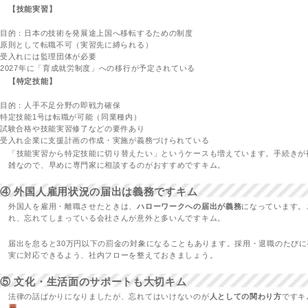
【技能実習】
目的：日本の技術を発展途上国へ移転するための制度
原則として転職不可（実習先に縛られる）
受入れには監理団体が必要
2027年に「育成就労制度」への移行が予定されている
【特定技能】
目的：人手不足分野の即戦力確保
特定技能1号は転職が可能（同業種内）
試験合格や技能実習修了などの要件あり
受入れ企業に支援計画の作成・実施が義務づけられている
「技能実習から特定技能に切り替えたい」というケースも増えています。手続きが
雑なので、早めに専門家に相談するのがおすすめですキム。
④ 外国人雇用状況の届出は義務ですキム
外国人を雇用・離職させたときは、
ハローワークへの届出が義務
になっています。
れ、忘れてしまっている会社さんが意外と多いんですキム。
届出を怠ると30万円以下の罰金の対象になることもあります。採用・退職のたびに
実に対応できるよう、社内フローを整えておきましょう。
⑤ 文化・生活面のサポートも大切キム
法律の話ばかりになりましたが、忘れてはいけないのが
人としての関わり方
ですキ