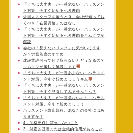
「うちは大丈夫」が一番危ない！ハラスメン
ト対策、今すぐ始めるべき理由
外国人スタッフを雇うとき、会社が知ってお
くべき「在留資格」のはなし
「うちは大丈夫」が一番危ない！ハラスメン
ト対策、今すぐ始めるべき理由をキムクマが
解説
会社の「見えないリスク」に気づいてます
か？労務監査のすすめ
建設業許可って何？取らないとどうなるの？
キムクマが優しく解説します
「うちは大丈夫」が一番あぶない！ハラスメ
ント対策、今すぐ始めましょうキム
「うちは大丈夫」が一番危ない。ハラスメン
ト対策、今すぐ見直してみませんキム？
「うちは大丈夫」が一番危ないキム！ハラス
メント対策、今すぐ始めましょう
ハラスメント防止規程、あなたの会社にはあ
りますか？
4．欠格要件に該当しないこと
3．財産的基礎または金銭的信用があること