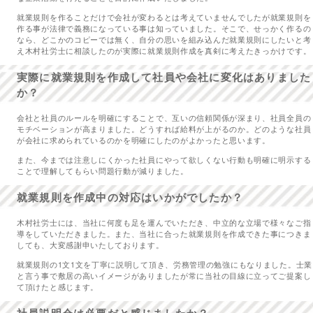
就業規則を作ることだけで会社が変わるとは考えていませんでしたが就業規則を
作る事が法律で義務になっている事は知っていました。そこで、せっかく作るの
なら、どこかのコピーでは無く、自分の思いを組み込んだ就業規則にしたいと考
え木村社労士に相談したのが実際に就業規則作成を真剣に考えたきっかけです。
実際に就業規則を作成して社員や会社に変化はありました
か？
会社と社員のルールを明確にすることで、互いの信頼関係が深まり、社員全員の
モチベーションが高まりました。どうすれば給料が上がるのか。どのような社員
が会社に求められているのかを明確にしたのがよかったと思います。
また、今までは注意しにくかった社員にやって欲しくない行動も明確に明示する
ことで理解してもらい問題行動が減りました。
就業規則を作成中の対応はいかがでしたか？
木村社労士には、当社に何度も足を運んでいただき、中立的な立場で様々なご指
導をしていただきました。また、当社に合った就業規則を作成できた事につきま
しても、大変感謝申いたしております。
就業規則の1文1文を丁寧に説明して頂き、労務管理の勉強にもなりました。士業
と言う事で敷居の高いイメージがありましたが常に当社の目線に立ってご提案し
て頂けたと感じます。