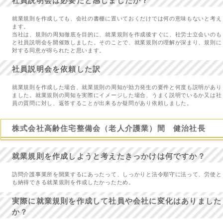
社員説明会は必要だと感じましたか？
就業規則を作成しても、会社の書棚に置いておくだけでは何の意味もないと考え
ます。
当社は、規則の周知徹底を目的に、就業規則を作成後すぐに、社労士立会いのも
と社員説明会を開催致しました。そのことで、就業規則の理解が深まり、規則に
対する同意が得られたと思います。
社員説明会を依頼した訳
就業規則を作成した場合、就業規則の周知が効力発生の要件と何度も説明があり
ました。就業規則の周知を実際にイメージした場合、うまく説明でいるか又は社
員の質問に対し、返答することが出来るか疑問があり依頼しました。
株式会社高齢住宅整備会（老人介護業）間 健治社長
就業規則を作成しようと考えたきっかけは何ですか？
訪問介護事業所を開業するにあったって、しっかりと法令順守に法って、労使と
も納得できる就業規則を作成したかったため。
実際に就業規則を作成して社員や会社に変化はありました
か？