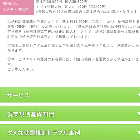
基本料36,000円 (税込39,600円)
初回のみ
＋｛（登録人数‐10 人※）×50円 (税込55円) ｝
システム登録料
※登録人数が10人未満の場合は基本料金のみの請求となります
◎給料計算業務委託費用として、基本料11,000円（税別）、及び、給与計算対象
者数×550円（税別）を加算いたします。（基本料は給与計算の法令確認および
言指導料（給与計算完了後の修正対応含む）として、給与計算対象者分は勤怠集
計料及び給与資料作成料として頂戴しております）
◎電子出退勤システム及び電子給与明細システムを導入する場合、別途費用がか
かります。
◎サービスエリア範囲外のお客様には、別途出張費＋交通費を頂く場合がありま
す。
ご了承ください。