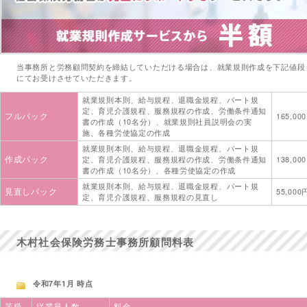
当事務所と労務顧問契約を締結していただける場合は、就業規則作成を下記値段
にてお受けさせていただきます。
就業規則本則、給与規程、退職金規程、パート規
定、育児介護規程、服務規程の作成、労働条件通知
フルパック
165,00
書の作成（10名分）、就業規則社員説明会の実
施、各種労使協定の作成
就業規則本則、給与規程、退職金規程、パート規
作成パック
定、育児介護規程、服務規程の作成、労働条件通知
138,00
書の作成（10名分）、各種労使協定の作成
就業規則本則、給与規程、退職金規程、パート規
見直しパック
55,000
定、育児介護規程、服務規程の見直し
木村社会保険労務士事務所顧問料表
令和7年1月 時点
等級
従業員人数
料金