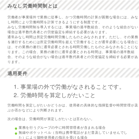
みなし労働時間制とは
労働者が事業場外で業務に従事し、かつ労働時間の計算が困難な場合には、みな
し時間により労働時間を計算できるようにする制度です。
みなし労働時間制を導入するには、事業場の過半数組合、そのような組合がない
場合は過半数代表者との労使協定を締結する必要があります。
通常みなし時間は所定労働時間労働したものとみなされます。ただし、その業務
を遂行するためには所定労働時間を超えて労働することが通常必要になる場合に
は、その業務の遂行に通常必要とされる時間労働したものとみなされることにな
ります。この場合、業務の遂行に通常必要とされる時間は、事業場の過半数組
合、そのような組合がない場合は過半数代表者との労使協定を締結する必要があ
ります。
適用要件
事業場の外で労働がなされることです。
労働時間を算定しがたいこと
労働時間を算定しがたいかどうかは、使用者の具体的な指揮監督や時間管理が及
ぶか否かなどにより判断されます。
次の場合は、労働時間が算定しがたいとは言わない。
業務を行うグループの中に時間管理者が含まれる場合
無線やポケットベル（当時は携帯電話がまだ普及していませんでし
た）により随時使用者の指示を受ける場合