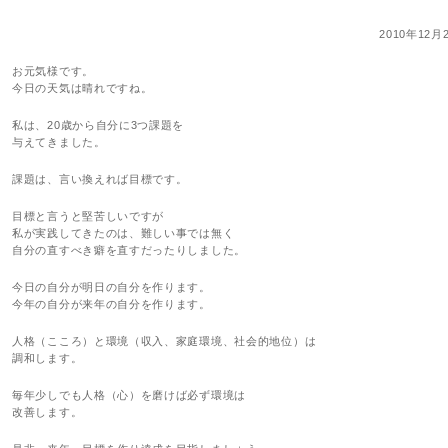
2010年12月
お元気様です。
今日の天気は晴れですね。
私は、20歳から自分に3つ課題を
与えてきました。
課題は、言い換えれば目標です。
目標と言うと堅苦しいですが
私が実践してきたのは、難しい事では無く
自分の直すべき癖を直すだったりしました。
今日の自分が明日の自分を作ります。
今年の自分が来年の自分を作ります。
人格（こころ）と環境（収入、家庭環境、社会的地位）は
調和します。
毎年少しでも人格（心）を磨けば必ず環境は
改善します。