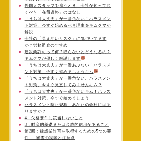
外国人スタッフを雇うとき、会社が知ってお
くべき「在留資格」のはなし
「うちは大丈夫」が一番危ない！ハラスメン
ト対策、今すぐ始めるべき理由をキムクマが
解説
会社の「見えないリスク」に気づいてます
か？労務監査のすすめ
建設業許可って何？取らないとどうなるの？
キムクマが優しく解説します
「うちは大丈夫」が一番あぶない！ハラスメ
ント対策、今すぐ始めましょうキム
「うちは大丈夫」が一番危ない。ハラスメン
ト対策、今すぐ見直してみませんキム？
「うちは大丈夫」が一番危ないキム！ハラス
メント対策、今すぐ始めましょう
ハラスメント防止規程、あなたの会社にはあ
りますか？
4．欠格要件に該当しないこと
3．財産的基礎または金銭的信用があること
第2回：建設業許可を取得するための5つの要
件 ― 審査の実際と注意点