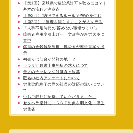
【第1回】宮城県で建設業許可を取るには？｜
基本の流れと注意点
【第3回】“納得できるルール”が安心を生む
【第2回】「無理を減らす」ことが人を守る
「人手不足時代の“辞めない職場づくり”」
障害者雇用率引上げへ 労政審が厚労大臣に
答申
解雇の金銭解決制度 厚労省が報告書案を提
示
初売りは仙台が発祥の地！？
キラリ行政書士事務所の求人につて
最大のチャレンジは働き方改革
匿名の社内アンケートについて
労働契約終了の際の社員の対応の違いについ
て
いちご狩りに招待していただきました。
セクハラ指針にＬＧＢＴ対象を明文化 厚生
労働省