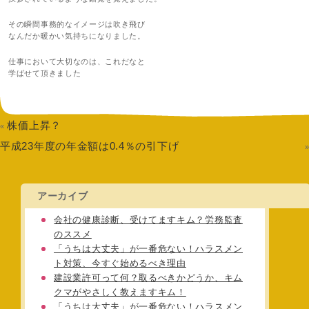
その瞬間事務的なイメージは吹き飛び
なんだか暖かい気持ちになりました。
仕事において大切なのは、これだなと
学ばせて頂きました
株価上昇？
«
平成23年度の年金額は0.4％の引下げ
アーカイブ
会社の健康診断、受けてますキム？労務監査
のススメ
「うちは大丈夫」が一番危ない！ハラスメン
ト対策、今すぐ始めるべき理由
建設業許可って何？取るべきかどうか、キム
クマがやさしく教えますキム！
「うちは大丈夫」が一番危ない！ハラスメン