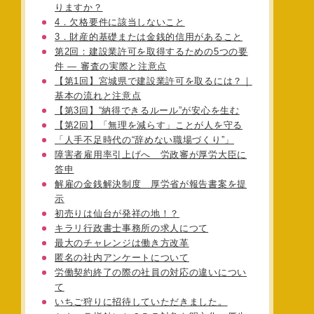
りますか？
4．欠格要件に該当しないこと
3．財産的基礎または金銭的信用があること
第2回：建設業許可を取得するための5つの要
件 ― 審査の実際と注意点
【第1回】宮城県で建設業許可を取るには？｜
基本の流れと注意点
【第3回】“納得できるルール”が安心を生む
【第2回】「無理を減らす」ことが人を守る
「人手不足時代の“辞めない職場づくり”」
障害者雇用率引上げへ 労政審が厚労大臣に
答申
解雇の金銭解決制度 厚労省が報告書案を提
示
初売りは仙台が発祥の地！？
キラリ行政書士事務所の求人につて
最大のチャレンジは働き方改革
匿名の社内アンケートについて
労働契約終了の際の社員の対応の違いについ
て
いちご狩りに招待していただきました。