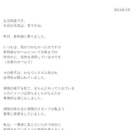
2011年2
お元気様です。
今日の天気は、雪ですね。
昨日、新幹線に乗りました。
いつもは、気がつかなかったのですが
新幹線がホームについて出発までの
何分かに、社内を清掃しているのです。
（出発のホームで）
その様子は、かなりシステム化され
合理化が図られていました。
掃除の様子を見て、きちんとやってくれている
とのイメージは持ちましたがなんだか
事務的な感じもしました。
掃除が終わると掃除のスタッフが集まり
乗客に挨拶をしていました。
私は、一番前に並んでいたので自分に
挨拶されているような錯覚を覚えました。