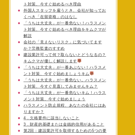
ト対策、今すぐ始めるべき理由
外国人スタッフを雇うとき、会社が知ってお
くべき「在留資格」のはなし
「うちは大丈夫」が一番危ない！ハラスメン
ト対策、今すぐ始めるべき理由をキムクマが
解説
会社の「見えないリスク」に気づいてます
か？労務監査のすすめ
建設業許可って何？取らないとどうなるの？
キムクマが優しく解説します
「うちは大丈夫」が一番あぶない！ハラスメ
ント対策、今すぐ始めましょうキム
「うちは大丈夫」が一番危ない。ハラスメン
ト対策、今すぐ見直してみませんキム？
「うちは大丈夫」が一番危ないキム！ハラス
メント対策、今すぐ始めましょう
ハラスメント防止規程、あなたの会社にはあ
りますか？
4．欠格要件に該当しないこと
3．財産的基礎または金銭的信用があること
第2回：建設業許可を取得するための5つの要