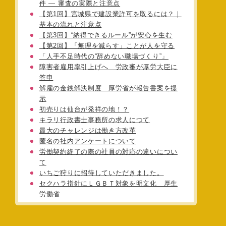
件 ― 審査の実際と注意点
【第1回】宮城県で建設業許可を取るには？｜
基本の流れと注意点
【第3回】“納得できるルール”が安心を生む
【第2回】「無理を減らす」ことが人を守る
「人手不足時代の“辞めない職場づくり”」
障害者雇用率引上げへ 労政審が厚労大臣に
答申
解雇の金銭解決制度 厚労省が報告書案を提
示
初売りは仙台が発祥の地！？
キラリ行政書士事務所の求人につて
最大のチャレンジは働き方改革
匿名の社内アンケートについて
労働契約終了の際の社員の対応の違いについ
て
いちご狩りに招待していただきました。
セクハラ指針にＬＧＢＴ対象を明文化 厚生
労働省