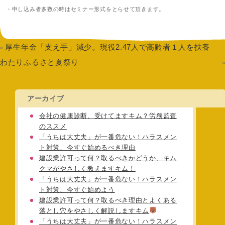
・申し込み者多数の時はセミナー形式をとらせて頂きます。
厚生年金「支え手」減少。現役2.47人で高齢者１人を扶養
«
わたりふるさと夏祭り
アーカイブ
会社の健康診断、受けてますキム？労務監査
のススメ
「うちは大丈夫」が一番危ない！ハラスメン
ト対策、今すぐ始めるべき理由
建設業許可って何？取るべきかどうか、キム
クマがやさしく教えますキム！
「うちは大丈夫」が一番危ない！ハラスメン
ト対策、今すぐ始めよう
建設業許可って何？取るべき理由とよくある
落とし穴をやさしく解説しますキム
「うちは大丈夫」が一番危ない！ハラスメン