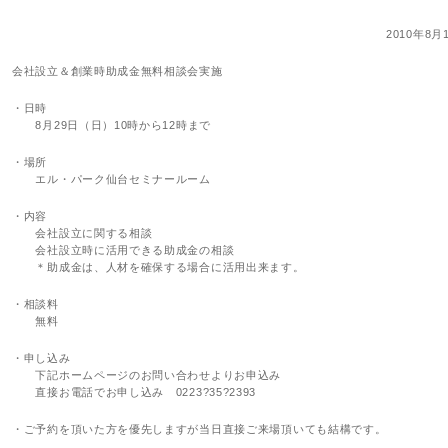
2010年8月
会社設立＆創業時助成金無料相談会実施
・日時
8月29日（日）10時から12時まで
・場所
エル・パーク仙台セミナールーム
・内容
会社設立に関する相談
会社設立時に活用できる助成金の相談
＊助成金は、人材を確保する場合に活用出来ます。
・相談料
無料
・申し込み
下記ホームページのお問い合わせよりお申込み
直接お電話でお申し込み 0223?35?2393
・ご予約を頂いた方を優先しますが当日直接ご来場頂いても結構です。