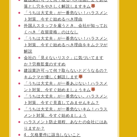
落とし穴をやさしく解説しますキム
「うちは大丈夫」が一番危ない！ハラスメン
ト対策、今すぐ始めるべき理由
外国人スタッフを雇うとき、会社が知ってお
くべき「在留資格」のはなし
「うちは大丈夫」が一番危ない！ハラスメン
ト対策、今すぐ始めるべき理由をキムクマが
解説
会社の「見えないリスク」に気づいてます
か？労務監査のすすめ
建設業許可って何？取らないとどうなるの？
キムクマが優しく解説します
「うちは大丈夫」が一番あぶない！ハラスメ
ント対策、今すぐ始めましょうキム
「うちは大丈夫」が一番危ない。ハラスメン
ト対策、今すぐ見直してみませんキム？
「うちは大丈夫」が一番危ないキム！ハラス
メント対策、今すぐ始めましょう
ハラスメント防止規程、あなたの会社にはあ
りますか？
4．欠格要件に該当しないこと