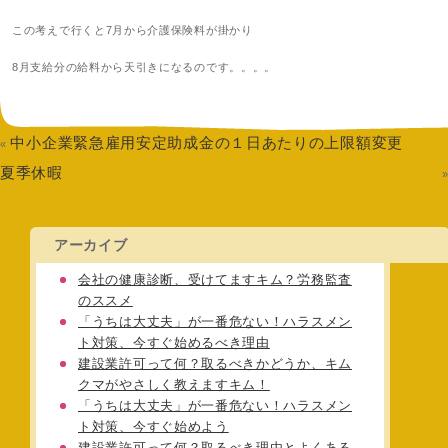
この考えで行くと7月から介護保険料が掛かり
8月支給分の給料から天引きになるのです。。。。
中小企業緊急雇用安定助成金の１日あたりの上限額変更
«
夏季休暇
アーカイブ
会社の健康診断、受けてますキム？労務監査
のススメ
「うちは大丈夫」が一番危ない！ハラスメン
ト対策、今すぐ始めるべき理由
建設業許可って何？取るべきかどうか、キム
クマがやさしく教えますキム！
「うちは大丈夫」が一番危ない！ハラスメン
ト対策、今すぐ始めよう
建設業許可って何？取るべき理由とよくある