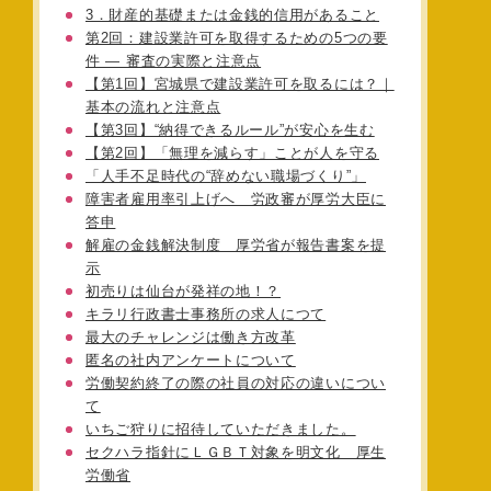
3．財産的基礎または金銭的信用があること
第2回：建設業許可を取得するための5つの要
件 ― 審査の実際と注意点
【第1回】宮城県で建設業許可を取るには？｜
基本の流れと注意点
【第3回】“納得できるルール”が安心を生む
【第2回】「無理を減らす」ことが人を守る
「人手不足時代の“辞めない職場づくり”」
障害者雇用率引上げへ 労政審が厚労大臣に
答申
解雇の金銭解決制度 厚労省が報告書案を提
示
初売りは仙台が発祥の地！？
キラリ行政書士事務所の求人につて
最大のチャレンジは働き方改革
匿名の社内アンケートについて
労働契約終了の際の社員の対応の違いについ
て
いちご狩りに招待していただきました。
セクハラ指針にＬＧＢＴ対象を明文化 厚生
労働省