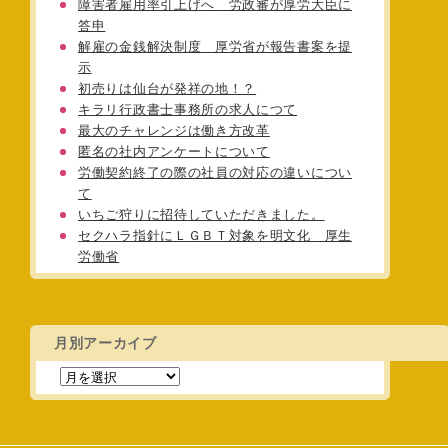
障害者雇用率引上げへ 労政審が厚労大臣に
答申
解雇の金銭解決制度 厚労省が報告書案を提
示
初売りは仙台が発祥の地！？
キラリ行政書士事務所の求人につて
最大のチャレンジは働き方改革
匿名の社内アンケートについて
労働契約終了の際の社員の対応の違いについ
て
いちご狩りに招待していただきました。
セクハラ指針にＬＧＢＴ対象を明文化 厚生
労働省
月別アーカイブ