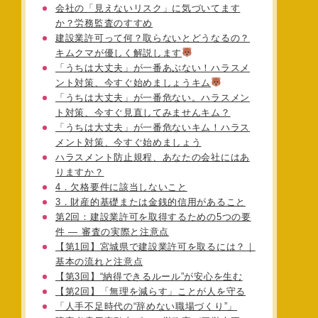
会社の「見えないリスク」に気づいてます
か？労務監査のすすめ
建設業許可って何？取らないとどうなるの？
キムクマが優しく解説します
「うちは大丈夫」が一番あぶない！ハラスメ
ント対策、今すぐ始めましょうキム
「うちは大丈夫」が一番危ない。ハラスメン
ト対策、今すぐ見直してみませんキム？
「うちは大丈夫」が一番危ないキム！ハラス
メント対策、今すぐ始めましょう
ハラスメント防止規程、あなたの会社にはあ
りますか？
4．欠格要件に該当しないこと
3．財産的基礎または金銭的信用があること
第2回：建設業許可を取得するための5つの要
件 ― 審査の実際と注意点
【第1回】宮城県で建設業許可を取るには？｜
基本の流れと注意点
【第3回】“納得できるルール”が安心を生む
【第2回】「無理を減らす」ことが人を守る
「人手不足時代の“辞めない職場づくり”」