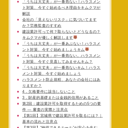
「うちは大丈夫」が一番危ない！ハラスメン
ト対策、今すぐ始めるべき理由をキムクマが
解説
会社の「見えないリスク」に気づいてます
か？労務監査のすすめ
建設業許可って何？取らないとどうなるの？
キムクマが優しく解説します
「うちは大丈夫」が一番あぶない！ハラスメ
ント対策、今すぐ始めましょうキム
「うちは大丈夫」が一番危ない。ハラスメン
ト対策、今すぐ見直してみませんキム？
「うちは大丈夫」が一番危ないキム！ハラス
メント対策、今すぐ始めましょう
ハラスメント防止規程、あなたの会社にはあ
りますか？
4．欠格要件に該当しないこと
3．財産的基礎または金銭的信用があること
第2回：建設業許可を取得するための5つの要
件 ― 審査の実際と注意点
【第1回】宮城県で建設業許可を取るには？｜
基本の流れと注意点
【第3回】“納得できるルール”が安心を生む