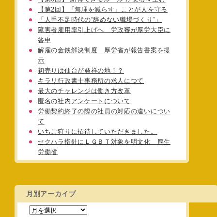
【第2回】「無理を減らす」ことが人を守る
「人手不足時代の“辞めない職場づくり”」
障害者雇用率引上げへ 労政審が厚労大臣に
答申
解雇の金銭解決制度 厚労省が報告書案を提
示
初売りは仙台が発祥の地！？
キラリ行政書士事務所の求人につて
最大のチャレンジは働き方改革
匿名の社内アンケートについて
労働契約終了の際の社員の対応の違いについ
て
いちご狩りに招待していただきました。
セクハラ指針にＬＧＢＴ対象を明文化 厚生
労働省
月別アーカイブ