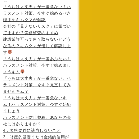
し
「うちは大丈夫」が一番危ない！ハ
ラスメント対策、今すぐ始めるべき
理由をキムクマが解説
会社の「見えないリスク」に気づい
てますか？労務監査のすすめ
建設業許可って何？取らないとどう
なるの？キムクマが優しく解説しま
す
「うちは大丈夫」が一番あぶない！
ハラスメント対策、今すぐ始めまし
ょうキム
「うちは大丈夫」が一番危ない。ハ
ラスメント対策、今すぐ見直してみ
ませんキム？
「うちは大丈夫」が一番危ないキ
ム！ハラスメント対策、今すぐ始め
ましょう
ハラスメント防止規程、あなたの会
社にはありますか？
4．欠格要件に該当しないこと
3．財産的基礎または金銭的信用が