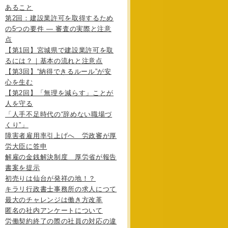
あること
第2回：建設業許可を取得するため
の5つの要件 ― 審査の実際と注意
点
【第1回】宮城県で建設業許可を取
るには？｜基本の流れと注意点
【第3回】“納得できるルール”が安
心を生む
【第2回】「無理を減らす」ことが
人を守る
「人手不足時代の“辞めない職場づ
くり”」
障害者雇用率引上げへ 労政審が厚
労大臣に答申
解雇の金銭解決制度 厚労省が報告
書案を提示
初売りは仙台が発祥の地！？
キラリ行政書士事務所の求人につて
最大のチャレンジは働き方改革
匿名の社内アンケートについて
労働契約終了の際の社員の対応の違