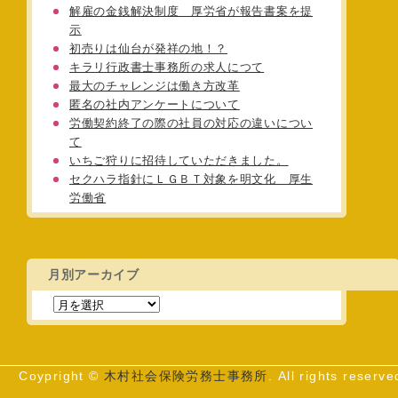
解雇の金銭解決制度 厚労省が報告書案を提
示
初売りは仙台が発祥の地！？
キラリ行政書士事務所の求人につて
最大のチャレンジは働き方改革
匿名の社内アンケートについて
労働契約終了の際の社員の対応の違いについ
て
いちご狩りに招待していただきました。
セクハラ指針にＬＧＢＴ対象を明文化 厚生
労働省
月別アーカイブ
Coypright ©
木村社会保険労務士事務所
. All rights reserve