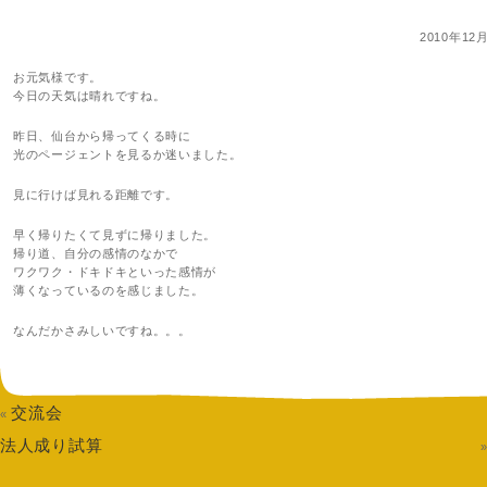
2010年12
お元気様です。
今日の天気は晴れですね。
昨日、仙台から帰ってくる時に
光のページェントを見るか迷いました。
見に行けば見れる距離です。
早く帰りたくて見ずに帰りました。
帰り道、自分の感情のなかで
ワクワク・ドキドキといった感情が
薄くなっているのを感じました。
なんだかさみしいですね。。。
交流会
«
法人成り試算