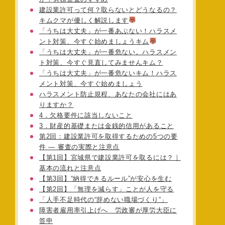
建設業許可って何？取らないとどうなるの？
キムクマが優しく解説します
「うちは大丈夫」が一番あぶない！ハラスメ
ント対策、今すぐ始めましょうキム
「うちは大丈夫」が一番危ない。ハラスメン
ト対策、今すぐ見直してみませんキム？
「うちは大丈夫」が一番危ないキム！ハラス
メント対策、今すぐ始めましょう
ハラスメント防止規程、あなたの会社にはあ
りますか？
4．欠格要件に該当しないこと
3．財産的基礎または金銭的信用があること
第2回：建設業許可を取得するための5つの要
件 ― 審査の実際と注意点
【第1回】宮城県で建設業許可を取るには？｜
基本の流れと注意点
【第3回】“納得できるルール”が安心を生む
【第2回】「無理を減らす」ことが人を守る
「人手不足時代の“辞めない職場づくり”」
障害者雇用率引上げへ 労政審が厚労大臣に
答申