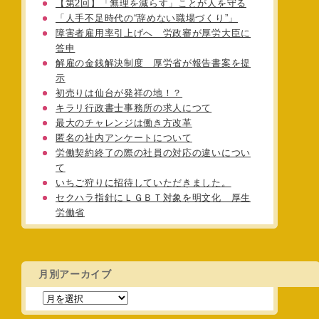
【第2回】「無理を減らす」ことが人を守る
「人手不足時代の“辞めない職場づくり”」
障害者雇用率引上げへ 労政審が厚労大臣に
答申
解雇の金銭解決制度 厚労省が報告書案を提
示
初売りは仙台が発祥の地！？
キラリ行政書士事務所の求人につて
最大のチャレンジは働き方改革
匿名の社内アンケートについて
労働契約終了の際の社員の対応の違いについ
て
いちご狩りに招待していただきました。
セクハラ指針にＬＧＢＴ対象を明文化 厚生
労働省
月別アーカイブ