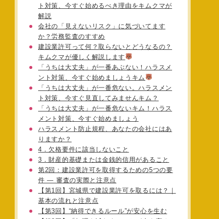
ト対策、今すぐ始めるべき理由をキムクマが
解説
会社の「見えないリスク」に気づいてます
か？労務監査のすすめ
建設業許可って何？取らないとどうなるの？
キムクマが優しく解説します
「うちは大丈夫」が一番あぶない！ハラスメ
ント対策、今すぐ始めましょうキム
「うちは大丈夫」が一番危ない。ハラスメン
ト対策、今すぐ見直してみませんキム？
「うちは大丈夫」が一番危ないキム！ハラス
メント対策、今すぐ始めましょう
ハラスメント防止規程、あなたの会社にはあ
りますか？
4．欠格要件に該当しないこと
3．財産的基礎または金銭的信用があること
第2回：建設業許可を取得するための5つの要
件 ― 審査の実際と注意点
【第1回】宮城県で建設業許可を取るには？｜
基本の流れと注意点
【第3回】“納得できるルール”が安心を生む