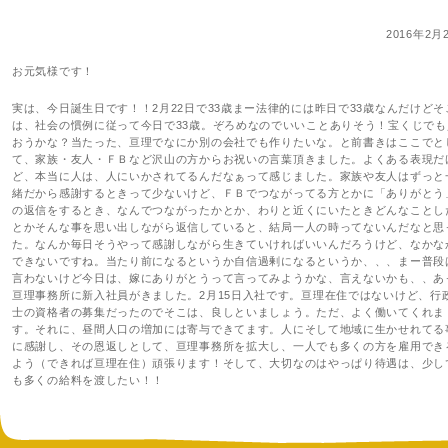
2016年2月
お元気様です！
実は、今日誕生日です！！2月22日で33歳まー法律的には昨日で33歳なんだけどそ
は、社会の慣例に従って今日で33歳。ぞろめなのでいいことありそう！宝くじでも
おうかな？当たった、亘理でなにか別の会社でも作りたいな。と前書きはここでと
て、家族・友人・ＦＢなど沢山の方からお祝いの言葉頂きました。よくある表現だ
ど、本当に人は、人にいかされてるんだなぁって感じました。家族や友人はずっと
緒だから感謝するときって少ないけど、ＦＢでつながってる方とかに「ありがとう
の返信をするとき、なんでつながったかとか、わりと近くにいたときどんなことし
とかそんな事を思い出しながら返信していると、結局一人の時ってないんだなと思
た。なんか毎日そうやって感謝しながら生きていければいいんだろうけど、なかな
できないですね。当たり前になるというか自信過剰になるというか、、、まー普段
言わないけど今日は、嫁にありがとうって言ってみようかな、言えないかも、、あ
亘理事務所に新入社員がきました。2月15日入社です。亘理在住ではないけど、行
士の資格者の募集だったのでそこは、良しといましょう。ただ、よく働いてくれま
す。それに、昼間人口の増加には寄与できてます。人にそして地域に生かせれてる
に感謝し、その恩返しとして、亘理事務所を拡大し、一人でも多くの方を雇用でき
よう（できれば亘理在住）頑張ります！そして、大切なのはやっぱり待遇は、少し
も多くの給料を渡したい！！