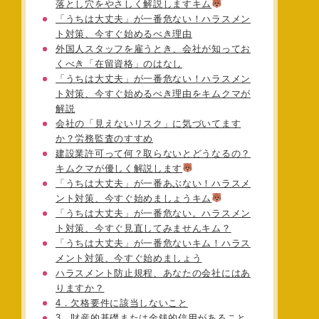
落とし穴をやさしく解説しますキム
「うちは大丈夫」が一番危ない！ハラスメン
ト対策、今すぐ始めるべき理由
外国人スタッフを雇うとき、会社が知ってお
くべき「在留資格」のはなし
「うちは大丈夫」が一番危ない！ハラスメン
ト対策、今すぐ始めるべき理由をキムクマが
解説
会社の「見えないリスク」に気づいてます
か？労務監査のすすめ
建設業許可って何？取らないとどうなるの？
キムクマが優しく解説します
「うちは大丈夫」が一番あぶない！ハラスメ
ント対策、今すぐ始めましょうキム
「うちは大丈夫」が一番危ない。ハラスメン
ト対策、今すぐ見直してみませんキム？
「うちは大丈夫」が一番危ないキム！ハラス
メント対策、今すぐ始めましょう
ハラスメント防止規程、あなたの会社にはあ
りますか？
4．欠格要件に該当しないこと
3．財産的基礎または金銭的信用があること