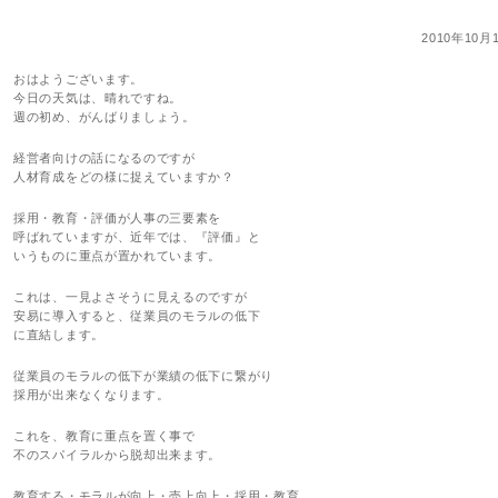
2010年10月
おはようございます。
今日の天気は、晴れですね。
週の初め、がんばりましょう。
経営者向けの話になるのですが
人材育成をどの様に捉えていますか？
採用・教育・評価が人事の三要素を
呼ばれていますが、近年では、『評価』と
いうものに重点が置かれています。
これは、一見よさそうに見えるのですが
安易に導入すると、従業員のモラルの低下
に直結します。
従業員のモラルの低下が業績の低下に繋がり
採用が出来なくなります。
これを、教育に重点を置く事で
不のスパイラルから脱却出来ます。
教育する・モラルが向上・売上向上・採用・教育