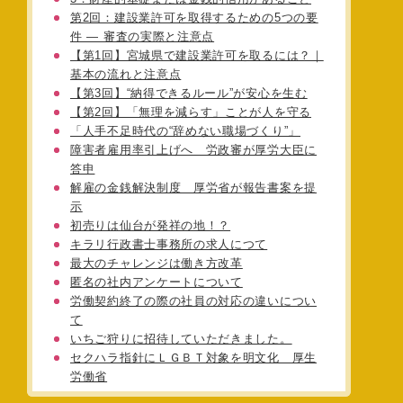
第2回：建設業許可を取得するための5つの要
件 ― 審査の実際と注意点
【第1回】宮城県で建設業許可を取るには？｜
基本の流れと注意点
【第3回】“納得できるルール”が安心を生む
【第2回】「無理を減らす」ことが人を守る
「人手不足時代の“辞めない職場づくり”」
障害者雇用率引上げへ 労政審が厚労大臣に
答申
解雇の金銭解決制度 厚労省が報告書案を提
示
初売りは仙台が発祥の地！？
キラリ行政書士事務所の求人につて
最大のチャレンジは働き方改革
匿名の社内アンケートについて
労働契約終了の際の社員の対応の違いについ
て
いちご狩りに招待していただきました。
セクハラ指針にＬＧＢＴ対象を明文化 厚生
労働省